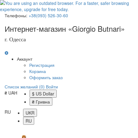
Телефоны:
+38(093) 526-30-60
Интернет-магазин «Giorgio Butnari»
г. Одесса
Аккаунт
Регистрация
Корзина
Оформить заказ
Список желаний (0)
Войти
₴ UAH
$ US Dollar
₴ Гривна
RU
UKR
RU