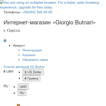
Телефоны:
+38(093) 526-30-60
Интернет-магазин «Giorgio Butnari»
г. Одесса
Аккаунт
Регистрация
Корзина
Оформить заказ
Список желаний (0)
Войти
₴ UAH
$ US Dollar
₴ Гривна
RU
UKR
RU