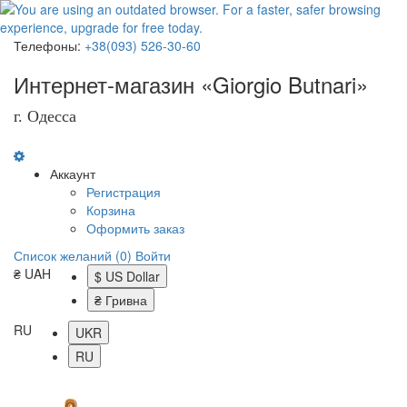
Телефоны:
+38(093) 526-30-60
Интернет-магазин «Giorgio Butnari»
г. Одесса
Аккаунт
Регистрация
Корзина
Оформить заказ
Список желаний (0)
Войти
₴ UAH
$ US Dollar
₴ Гривна
RU
UKR
RU