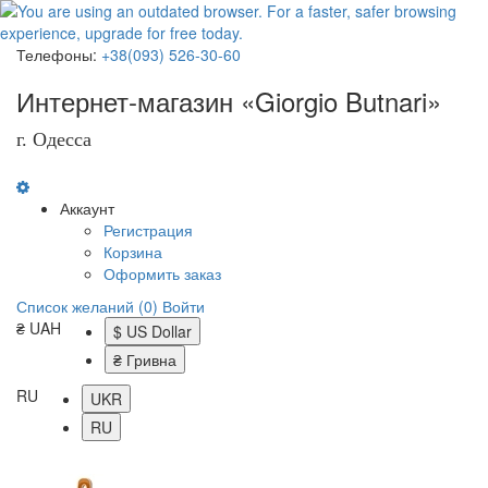
Телефоны:
+38(093) 526-30-60
Интернет-магазин «Giorgio Butnari»
г. Одесса
Аккаунт
Регистрация
Корзина
Оформить заказ
Список желаний (0)
Войти
₴ UAH
$ US Dollar
₴ Гривна
RU
UKR
RU