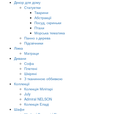
Декор для дому
Статуетки
Тварини
Абстракції
Посуд, скриньки
Птахи
Морська тематика
Панно з дерева
Підсвічники
Ліжка
Матраци
Дивани
Софа
Плетені
Шкіряні
З тканинною оббивкою
Коллекції
Колекція Мілітарі
July
Admiral NELSON
Колекція Еладі
Шафи